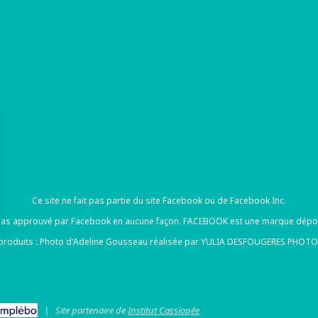
Ce site ne fait pas partie du site Facebook ou de Facebook Inc.
st pas approuvé par Facebook en aucune façon. FACEBOOK est une marque dép
 produits : Photo d'Adeline Gousseau réalisée par YULIA DESFOUGERES PHOTO
rantissant la conformité avec les réglementations. Personnalisez vos préférences pour contrôler 
|
Site partenaire de
Institut Cassiopée