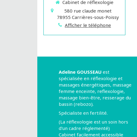
Cabinet de réflexologie
580 rue claude monet
78955
Carrières-sous-Poissy
Afficher le téléphone
Adeline GOUSSEAU
est
spécialisée en réflexologie et
massages énergétiques, massage
femme enceinte, reflexologie,
massage bien-être, resserage du
bassin (rebozo).
Spécialiste en fertilité.
(La réflexologie est un soin hors
d'un cadre réglementé)
Cabinet facilement accessible