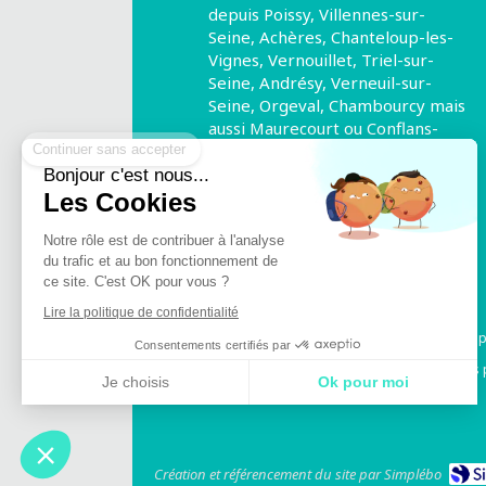
depuis Poissy, Villennes-sur-
Seine, Achères, Chanteloup-les-
Vignes, Vernouillet, Triel-sur-
Seine, Andrésy, Verneuil-sur-
Seine, Orgeval, Chambourcy mais
Continuer sans accepter
aussi Maurecourt ou Conflans-
Sainte-Honorine.
Bonjour c'est nous...
©2021 Cabinet de réflexologie
Les Cookies
Notre rôle est de contribuer à l'analyse
Prendre rendez-vous
du trafic et au bon fonctionnement de
ce site. C'est OK pour vous ?
Lire la politique de confidentialité
En outre, ce site n'e
Consentements certifiés par
Art 14 Photographie et représentation des
Je choisis
Ok pour moi
Plateforme de Gestion du Consentement : Personnalisez vos Options
Axeptio consent
Notre plateforme vous permet d'adapter et de gérer vos paramètres de confidentialité, en ga
Création et référencement du site par Simplébo