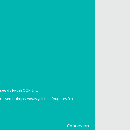
osée de FACEBOOK, Inc.
GRAPHIE (https://www.yuliadesfougeres.fr/)
la manière dont vos informations sont manipulées.
Connexion