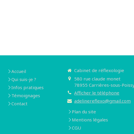
Cabinet de réflexologie
Accueil
580 rue claude monet
Qui suis-je ?
78955
Carrières-sous-Poiss
Infos pratiques
Afficher le téléphone
Témoignages
adelinereflexo@gmail.com
Contact
Plan du site
Mentions légales
CGU